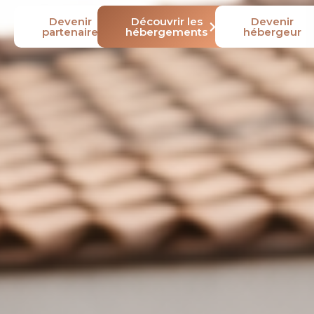
Devenir
Découvrir les
Devenir
partenaire
hébergements
hébergeur